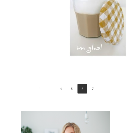
1
…
4
5
6
7