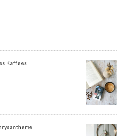
es Kaffees
 Chrysantheme