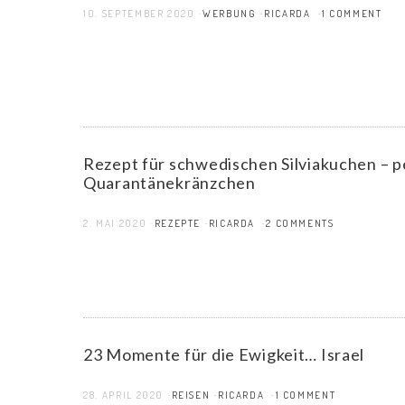
10. SEPTEMBER 2020
WERBUNG
RICARDA
1 COMMENT
Rezept für schwedischen Silviakuchen – 
Quarantänekränzchen
2. MAI 2020
REZEPTE
RICARDA
2 COMMENTS
23 Momente für die Ewigkeit… Israel
28. APRIL 2020
REISEN
RICARDA
1 COMMENT