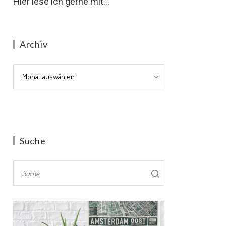
Hier lese ich gerne mit...
Archiv
Archiv
Suche