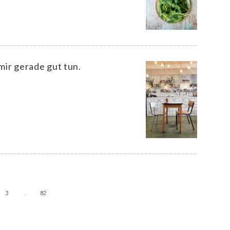
mir gerade gut tun.
3
…
82