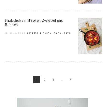
Shakshuka mit roten Zwiebel und
Bohnen
28. JANUAR 2019
REZEPTE
RICARDA
0 COMMENTS
1
2
3
…
7