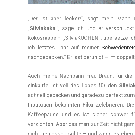
„Der ist aber lecker!“, sagt mein Mann
„
Silviakaka
.“, sage ich und er verschluc
Kokosraspeln. „SilviaKUCHEN“, übersetze ich
ich letztes Jahr auf meiner
Schwedenrei
nachgebacken.“ Er isst beruhigt – im doppel
Auch meine Nachbarin Frau Braun, für die
einkaufe, ist voll des Lobes für den
Silvia
schnell gebacken und geradezu perfekt zum K
Institution bekannten
Fika
zelebrieren. Di
Kaffeepause und es ist sicher schwer f
verzichten. Aber das man zur Zeit nicht ge
nicht geniessen sollte – und wenn es eben