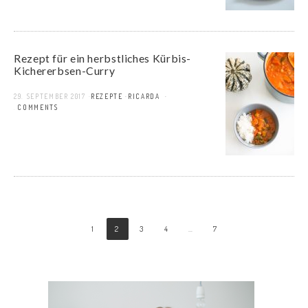
Rezept für ein herbstliches Kürbis-
Kichererbsen-Curry
29. SEPTEMBER 2017
REZEPTE
RICARDA
2 COMMENTS
1
2
3
4
…
7