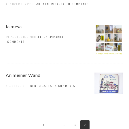
4. NOVEMBER 2010
WOHNEN
RICARDA
11 COMMENTS
la mesa
29. SEPTEMBER 2010
LEBEN
RICARDA
8 COMMENTS
An meiner Wand
6. JULI 2010
LEBEN
RICARDA
4 COMMENTS
1
…
5
6
7