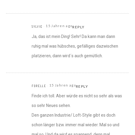
15 Jahren ago
SYLVIE
REPLY
Ja, das ist mein Ding! Sehr! Da kann man dann
ruhig mal was hübsches, gefälliges dazwischen
platzieren, dann wird´s auch gemütlich.
15 Jahren ago
FORELLE
REPLY
Finde ich toll. Aber würde es nicht so sehr als was
so sehr Neues sehen.
Den ganzen Industrie/ Loft-Style gibt es doch
schon länger bzw. immer mal wieder. Mal so und
mal so. Und da wird es spannend, denn mal