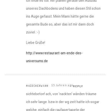
Ich finde es toll. Wir planen gerade den Ausbau
unseres Dachbodens und haben diesen Stil schon
ins Auge gefasst. Mein Mann hätte gerne die
gesamte Bude so, aber das ist mir dann doch
zuviel. :-)
Liebe Grüße!
http://www.restaurant-am-ende-des-
universums.de
15 Jahren ago
MAEDCHENWAHN
REPLY
sichtebeton! ach, von ’nackten‘ wänden träume
ich sehr lange. bzw in der wg zeit hatte ich sogar
welche. einfach die raufasertapete der