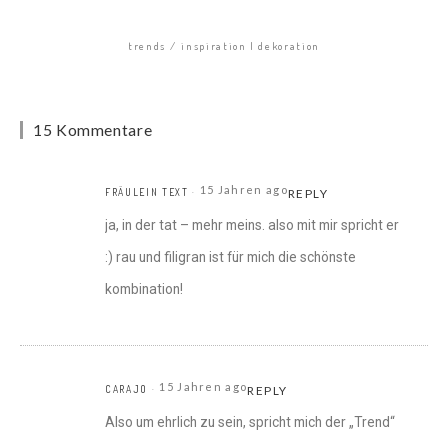
trends
inspiration | dekoration
15 Kommentare
15 Jahren ago
FRÄULEIN TEXT
REPLY
ja, in der tat – mehr meins. also mit mir spricht er
:) rau und filigran ist für mich die schönste
kombination!
15 Jahren ago
CARAJO
REPLY
Also um ehrlich zu sein, spricht mich der „Trend“