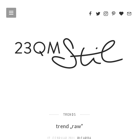
TRENDS
trend „raw“
17. FEBRUAR 2011
RICARDA