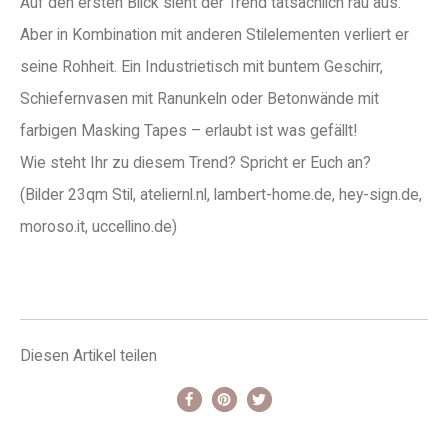
Auf den ersten Blick sieht der Trend tatsächlich rau aus.
Aber in Kombination mit anderen Stilelementen verliert er
seine Rohheit. Ein Industrietisch mit buntem Geschirr,
Schiefernvasen mit Ranunkeln oder Betonwände mit
farbigen Masking Tapes – erlaubt ist was gefällt!
Wie steht Ihr zu diesem Trend? Spricht er Euch an?
(Bilder 23qm Stil, ateliernl.nl, lambert-home.de, hey-sign.de,
moroso.it, uccellino.de)
Diesen Artikel teilen