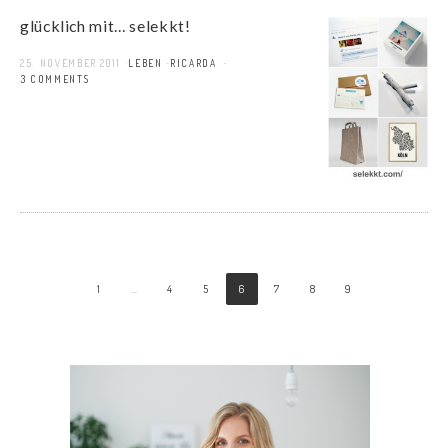
glücklich mit… selekkt!
25. NOVEMBER 2011
LEBEN
RICARDA
13 COMMENTS
1
…
4
5
6
7
8
9