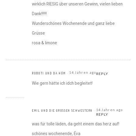
wirklich RIESIG über unseren Gewinn, vielen lieben
Dank!!!!!!
Wunderschönes Wochenende und ganz liebe
Grüsse
rosa & limone
14 Jahren ago
ROBOTI UND DA HÖM
REPLY
Wie gern hätte ich idch begleitet!
14 Jahren ago
EMIL UND DIE GROSSEN SCHWESTERN
REPLY
was für tolle läden, da geht einem das herz auf!
schönes wochenende, Éva