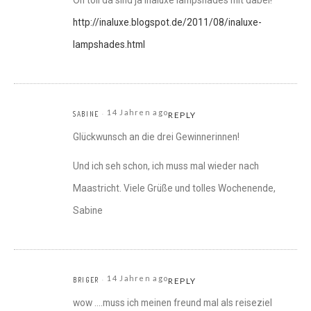
Oh toll da sind ja inaluxe lampshades mit dabei!
http://inaluxe.blogspot.de/2011/08/inaluxe-
lampshades.html
14 Jahren ago
SABINE
REPLY
Glückwunsch an die drei Gewinnerinnen!
Und ich seh schon, ich muss mal wieder nach
Maastricht. Viele Grüße und tolles Wochenende,
Sabine
14 Jahren ago
BRIGER
REPLY
wow ….muss ich meinen freund mal als reiseziel