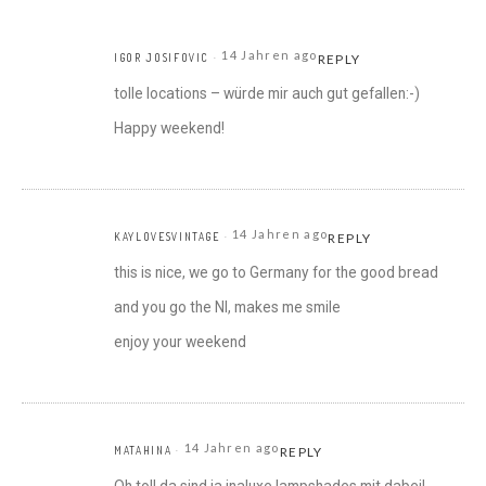
14 Jahren ago
IGOR JOSIFOVIC
REPLY
tolle locations – würde mir auch gut gefallen:-)
Happy weekend!
14 Jahren ago
KAYLOVESVINTAGE
REPLY
this is nice, we go to Germany for the good bread
and you go the Nl, makes me smile
enjoy your weekend
14 Jahren ago
MATAHINA
REPLY