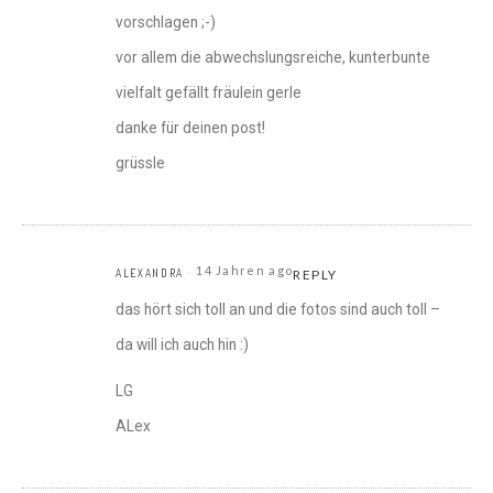
vorschlagen ;-)
vor allem die abwechslungsreiche, kunterbunte
vielfalt gefällt fräulein gerle
danke für deinen post!
grüssle
14 Jahren ago
ALEXANDRA
REPLY
das hört sich toll an und die fotos sind auch toll –
da will ich auch hin :)
LG
ALex