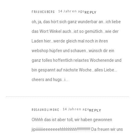
14 Jahren ago
FRAUHEUBERG
REPLY
oh, ja, das hört sich ganz wunderbar an…ich liebe
das Wort Winkel auch…ist so gemütlich…wie der
Laden hier…werde gleich mal noch in ihren
webshop hüpfen und schauen…wünsch dir ein
ganz tolles hoffentlich relaxtes Wochenende und
bin gespannt auf nächste Woche…alles Liebe…
cheers and hugs…i…
14 Jahren ago
ROSAUNDLIMONE
REPLY
Ohhhh das ist aber toll, wir haben gewonnen
jipiiiiiiiieeeeeeehhhhhhhh!!!!!!!!!!!!!!! Da freuen wir uns