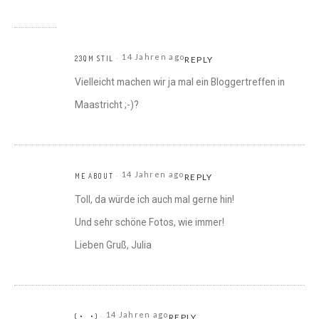
14 Jahren ago
23QM STIL
REPLY
Vielleicht machen wir ja mal ein Bloggertreffen in
Maastricht ;-)?
14 Jahren ago
ME ABOUT
REPLY
Toll, da würde ich auch mal gerne hin!
Und sehr schöne Fotos, wie immer!
Lieben Gruß, Julia
14 Jahren ago
(◔‿◔)
REPLY