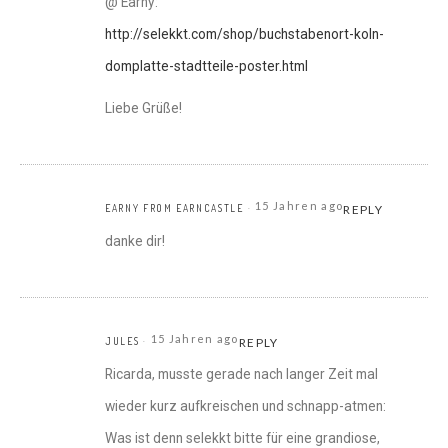
@ Earny:
http://selekkt.com/shop/buchstabenort-koln-
domplatte-stadtteile-poster.html
Liebe Grüße!
15 Jahren ago
EARNY FROM EARNCASTLE
REPLY
danke dir!
15 Jahren ago
JULES
REPLY
Ricarda, musste gerade nach langer Zeit mal
wieder kurz aufkreischen und schnapp-atmen:
Was ist denn selekkt bitte für eine grandiose,