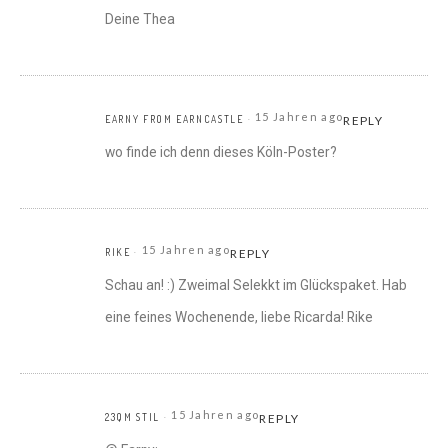
Deine Thea
15 Jahren ago
EARNY FROM EARNCASTLE
REPLY
wo finde ich denn dieses Köln-Poster?
15 Jahren ago
RIKE
REPLY
Schau an! :) Zweimal Selekkt im Glückspaket. Hab
eine feines Wochenende, liebe Ricarda! Rike
15 Jahren ago
23QM STIL
REPLY