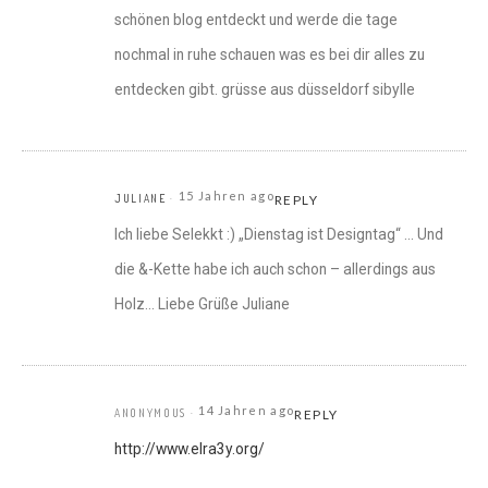
schönen blog entdeckt und werde die tage
nochmal in ruhe schauen was es bei dir alles zu
entdecken gibt. grüsse aus düsseldorf sibylle
15 Jahren ago
JULIANE
REPLY
Ich liebe Selekkt :) „Dienstag ist Designtag“ … Und
die &-Kette habe ich auch schon – allerdings aus
Holz… Liebe Grüße Juliane
14 Jahren ago
ANONYMOUS
REPLY
http://www.elra3y.org/