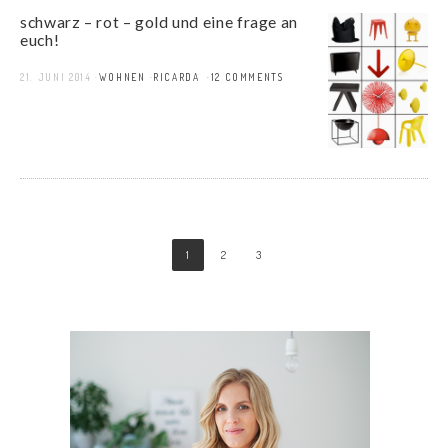
schwarz – rot – gold und eine frage an
euch!
21. JUNI 2014
WOHNEN
RICARDA
12 COMMENTS
1
2
3