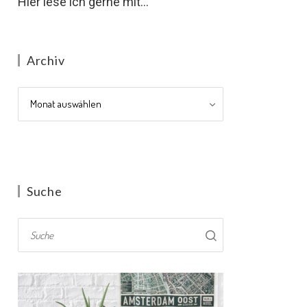
Hier lese ich gerne mit...
Archiv
Archiv
Suche