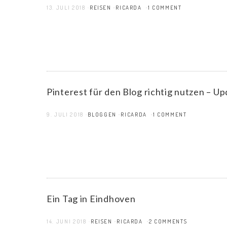
13. JULI 2018
REISEN
RICARDA
1 COMMENT
Pinterest für den Blog richtig nutzen – U
9. JULI 2018
BLOGGEN
RICARDA
1 COMMENT
Ein Tag in Eindhoven
14. JUNI 2018
REISEN
RICARDA
2 COMMENTS