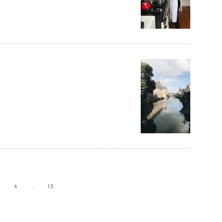
4
…
15