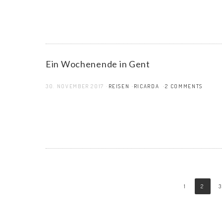
Ein Wochenende in Gent
30. NOVEMBER 2017
REISEN
RICARDA
2 COMMENTS
1
2
3