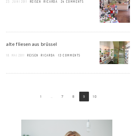
23. JUNI 2011
REISEN
RICARDA
24 COMMENTS
alte fliesen aus brüssel
18. MAI 2011
REISEN
RICARDA
13 COMMENTS
1
…
7
8
9
10