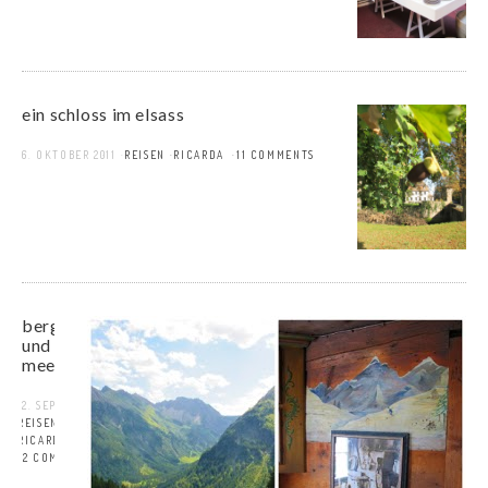
ein schloss im elsass
6. OKTOBER 2011
REISEN
RICARDA
11 COMMENTS
berge
und
meer…
2. SEPTEMBER 2011
REISEN
RICARDA
12 COMMENTS