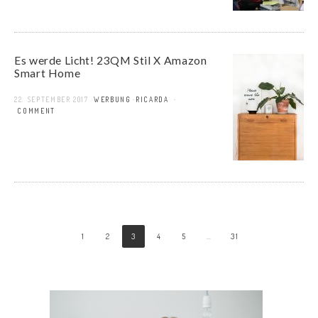
Es werde Licht! 23QM Stil X Amazon
Smart Home
22. SEPTEMBER 2017
WERBUNG
RICARDA
1 COMMENT
1
2
3
4
5
…
31