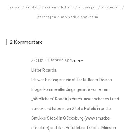
brüssel
kapstadt
reisen
holland
antwerpen
amsterdam
kopenhagen
new york
stockholm
2 Kommentare
9 Jahren ago
ANDREA
REPLY
Liebe Ricarda,
Ich war bislang nur ein stiller Mitleser Deines
Blogs; komme allerdings gerade von einem
„nördlichem“ Roadtrip durch unser schönes Land
zurück und habe noch 2 tolle Hotels in petto:
Smukke Steed in Glücksburg (www.smukke-
steed.de) und das Hotel Mauritzhof in Münster