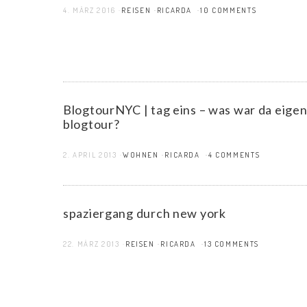
4. MÄRZ 2016
REISEN
RICARDA
10 COMMENTS
BlogtourNYC | tag eins – was war da eigent
blogtour?
2. APRIL 2013
WOHNEN
RICARDA
4 COMMENTS
spaziergang durch new york
22. MÄRZ 2013
REISEN
RICARDA
13 COMMENTS