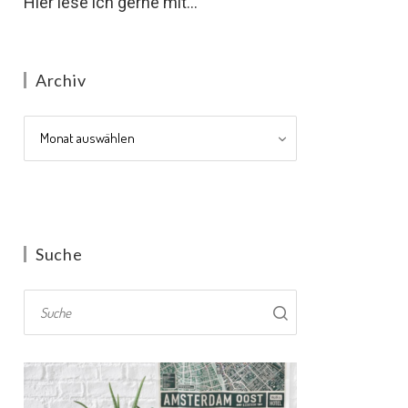
Hier lese ich gerne mit...
Archiv
Archiv
Suche