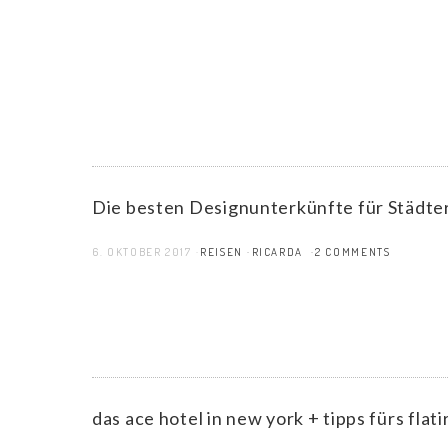
Die besten Designunterkünfte für Städte
6. OKTOBER 2017
REISEN
RICARDA
2 COMMENTS
das ace hotel in new york + tipps fürs flati