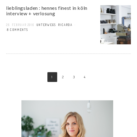
lieblingsladen : hennes finest in köln
interview + verlosung
26. FEBRUAR 2016
UNTERWEGS
RICARDA
48 COMMENTS
1
2
3
4