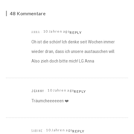
48 Kommentare
10 Jahren ago
ANNA
REPLY
Oh ist die schön! Ich denke seit Wochen immer
wieder dran, dass ich unsere austauschen will.
Also zieh doch bitte mich! LG Anna
10 Jahren ago
JEANNY
REPLY
Träumcheeeeeen ❤️
10 Jahren ago
SABINE
REPLY