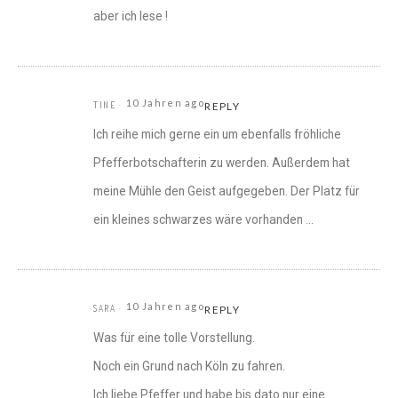
aber ich lese !
10 Jahren ago
TINE
REPLY
Ich reihe mich gerne ein um ebenfalls fröhliche
Pfefferbotschafterin zu werden. Außerdem hat
meine Mühle den Geist aufgegeben. Der Platz für
ein kleines schwarzes wäre vorhanden …
10 Jahren ago
SARA
REPLY
Was für eine tolle Vorstellung.
Noch ein Grund nach Köln zu fahren.
Ich liebe Pfeffer und habe bis dato nur eine