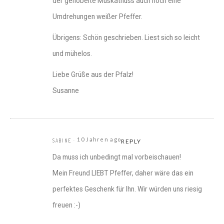
der gehobelte Muskatnuss auch noch eine
Umdrehungen weißer Pfeffer.
Übrigens: Schön geschrieben. Liest sich so leicht
und mühelos.
Liebe Grüße aus der Pfalz!
Susanne
10 Jahren ago
SABINE
REPLY
Da muss ich unbedingt mal vorbeischauen!
Mein Freund LIEBT Pfeffer, daher wäre das ein
perfektes Geschenk für Ihn. Wir würden uns riesig
freuen :-)