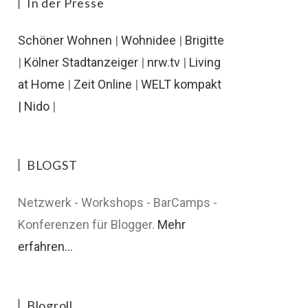
In der Presse
Schöner Wohnen
|
Wohnidee
|
Brigitte
|
Kölner Stadtanzeiger
|
nrw.tv
|
Living
at Home
|
Zeit Online
|
WELT kompakt
|
Nido
|
BLOGST
Netzwerk - Workshops - BarCamps -
Konferenzen für Blogger.
Mehr
erfahren...
Blogroll