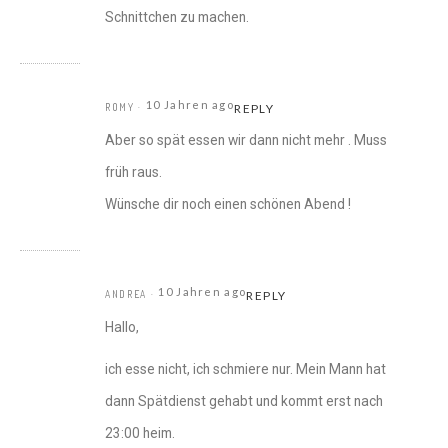
Schnittchen zu machen.
10 Jahren ago
ROMY
REPLY
Aber so spät essen wir dann nicht mehr . Muss
früh raus.
Wünsche dir noch einen schönen Abend !
10 Jahren ago
ANDREA
REPLY
Hallo,
ich esse nicht, ich schmiere nur. Mein Mann hat
dann Spätdienst gehabt und kommt erst nach
23:00 heim.