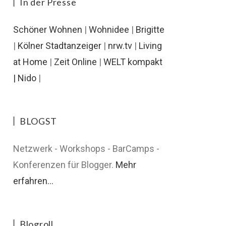
In der Presse
Schöner Wohnen
|
Wohnidee
|
Brigitte
|
Kölner Stadtanzeiger
|
nrw.tv
|
Living
at Home
|
Zeit Online
|
WELT kompakt
|
Nido
|
BLOGST
Netzwerk - Workshops - BarCamps -
Konferenzen für Blogger.
Mehr
erfahren...
Blogroll