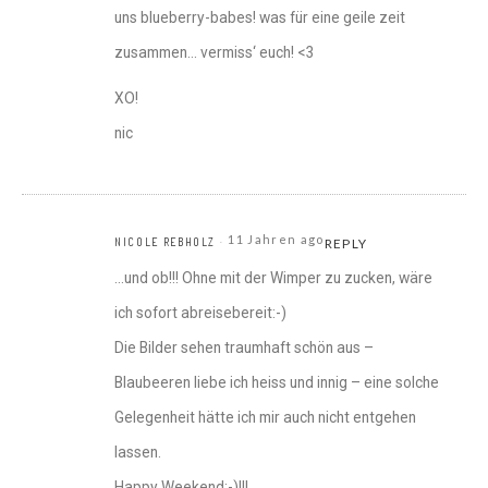
uns blueberry-babes! was für eine geile zeit
zusammen… vermiss‘ euch! <3
XO!
nic
11 Jahren ago
NICOLE REBHOLZ
REPLY
…und ob!!! Ohne mit der Wimper zu zucken, wäre
ich sofort abreisebereit:-)
Die Bilder sehen traumhaft schön aus –
Blaubeeren liebe ich heiss und innig – eine solche
Gelegenheit hätte ich mir auch nicht entgehen
lassen.
Happy Weekend:-)!!!