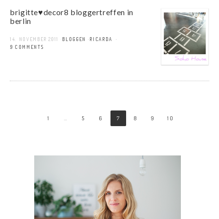
brigitte♥decor8 bloggertreffen in
berlin
14. NOVEMBER 2011
BLOGGEN
RICARDA
19 COMMENTS
1
…
5
6
7
8
9
10