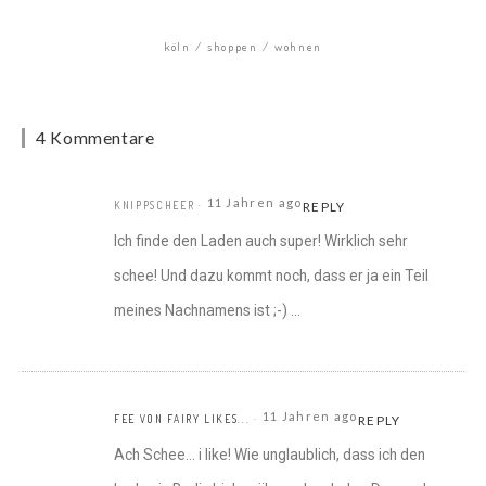
köln
shoppen
wohnen
4 Kommentare
11 Jahren ago
KNIPPSCHEER
REPLY
Ich finde den Laden auch super! Wirklich sehr
schee! Und dazu kommt noch, dass er ja ein Teil
meines Nachnamens ist ;-) …
11 Jahren ago
FEE VON FAIRY LIKES...
REPLY
Ach Schee… i like! Wie unglaublich, dass ich den