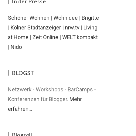
In der Presse
Schöner Wohnen
|
Wohnidee
|
Brigitte
|
Kölner Stadtanzeiger
|
nrw.tv
|
Living
at Home
|
Zeit Online
|
WELT kompakt
|
Nido
|
BLOGST
Netzwerk - Workshops - BarCamps -
Konferenzen für Blogger.
Mehr
erfahren...
Blogroll