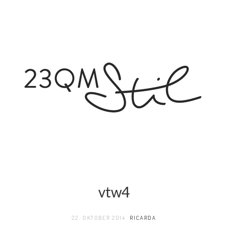
vtw4
22. OKTOBER 2014
RICARDA