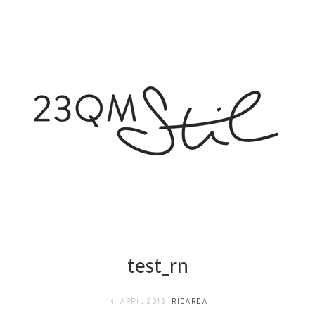
test_rn
14. APRIL 2015
RICARDA