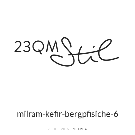
milram-kefir-bergpfisiche-6
7. JULI 2015
RICARDA