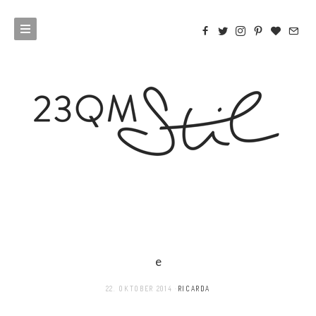
e
22. OKTOBER 2014
RICARDA