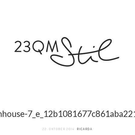
mhouse-7_e_12b1081677c861aba2
22. OKTOBER 2014
RICARDA