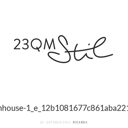
mhouse-1_e_12b1081677c861aba2
22. OKTOBER 2014
RICARDA