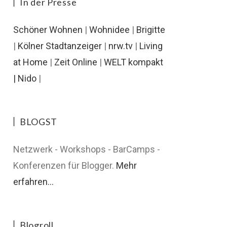
In der Presse
Schöner Wohnen
|
Wohnidee
|
Brigitte
|
Kölner Stadtanzeiger
|
nrw.tv
|
Living
at Home
|
Zeit Online
|
WELT kompakt
|
Nido
|
BLOGST
Netzwerk - Workshops - BarCamps -
Konferenzen für Blogger.
Mehr
erfahren...
Blogroll