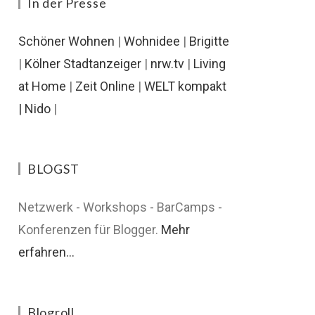
In der Presse
Schöner Wohnen
|
Wohnidee
|
Brigitte
|
Kölner Stadtanzeiger
|
nrw.tv
|
Living
at Home
|
Zeit Online
|
WELT kompakt
|
Nido
|
BLOGST
Netzwerk - Workshops - BarCamps -
Konferenzen für Blogger.
Mehr
erfahren...
Blogroll