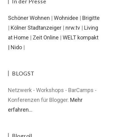
In der Presse
Schöner Wohnen
|
Wohnidee
|
Brigitte
|
Kölner Stadtanzeiger
|
nrw.tv
|
Living
at Home
|
Zeit Online
|
WELT kompakt
|
Nido
|
BLOGST
Netzwerk - Workshops - BarCamps -
Konferenzen für Blogger.
Mehr
erfahren...
Blogroll