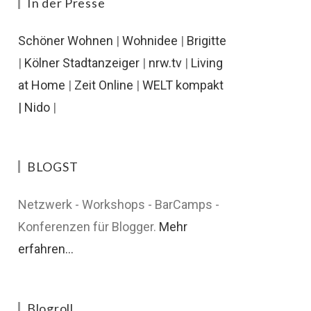
In der Presse
Schöner Wohnen
|
Wohnidee
|
Brigitte
|
Kölner Stadtanzeiger
|
nrw.tv
|
Living
at Home
|
Zeit Online
|
WELT kompakt
|
Nido
|
BLOGST
Netzwerk - Workshops - BarCamps -
Konferenzen für Blogger.
Mehr
erfahren...
Blogroll