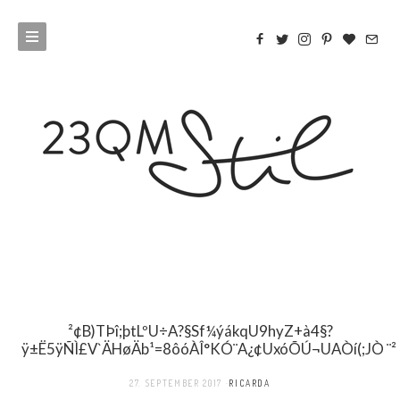
²¢B)TÞî;þtLºU÷A?§Sf¼ýákqU9hyZ+à4§?
ÿ±Ë5ÿÑÌ£V`ÄHøÄb¹=8ôóÀÎ°KÓ¨A¿¢UxóÕÚ¬UAÒí(;JÒ ¨²(Y
27. SEPTEMBER 2017
RICARDA