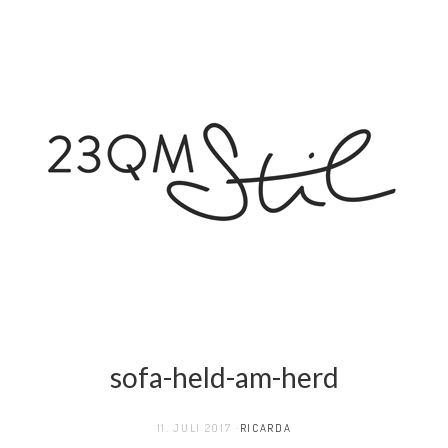
sofa-held-am-herd
11. JULI 2017
RICARDA