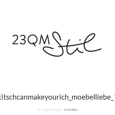
kitschcanmakeyourich_moebelliebe_
27. JANUAR 2017
RICARDA