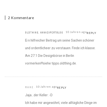
2 Kommentare
10 Jahren ago
OLDTHING, ANNAEXPERTBLOG
REPLY
Ei n hilfreicher Beitrag um seine Sachen schöner
und ordentlicheer zu verstauen. Finde ich klasse.
Am 27.1 Die Designbörse in Berlin
vormerken!!!siehe tipps.oldthing.de.
10 Jahren ago
MAIKE
REPLY
Jaja…der Keller :-D
Ich habe mir angewöhnt, viele alltägliche Dinge im