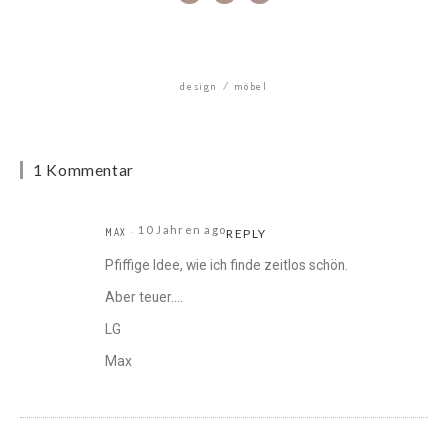
design
möbel
1 Kommentar
10 Jahren ago
MAX
REPLY
Pfiffige Idee, wie ich finde zeitlos schön.
Aber teuer….
LG
Max