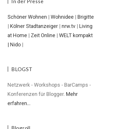
In der Presse
Schöner Wohnen
|
Wohnidee
|
Brigitte
|
Kölner Stadtanzeiger
|
nrw.tv
|
Living
at Home
|
Zeit Online
|
WELT kompakt
|
Nido
|
BLOGST
Netzwerk - Workshops - BarCamps -
Konferenzen für Blogger.
Mehr
erfahren...
Blogroll