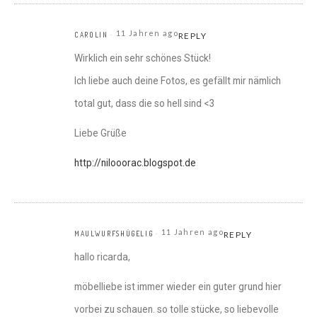
11 Jahren ago
CAROLIN
REPLY
Wirklich ein sehr schönes Stück!
Ich liebe auch deine Fotos, es gefällt mir nämlich
total gut, dass die so hell sind <3
Liebe Grüße
http://nilooorac.blogspot.de
11 Jahren ago
MAULWURFSHÜGELIG
REPLY
hallo ricarda,
möbelliebe ist immer wieder ein guter grund hier
vorbei zu schauen. so tolle stücke, so liebevolle