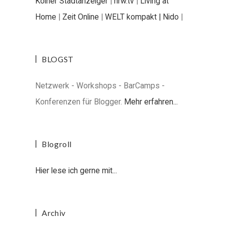
Kölner Stadtanzeiger
|
nrw.tv
|
Living at
Home
|
Zeit Online
|
WELT kompakt |
Nido
|
BLOGST
Netzwerk - Workshops - BarCamps -
Konferenzen für Blogger.
Mehr erfahren...
Blogroll
Hier lese ich gerne mit...
Archiv