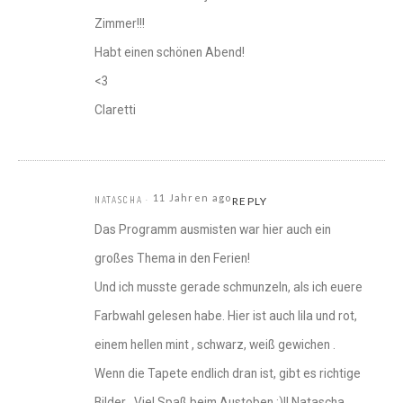
Zimmer!!!
Habt einen schönen Abend!
<3
Claretti
11 Jahren ago
NATASCHA
REPLY
Das Programm ausmisten war hier auch ein
großes Thema in den Ferien!
Und ich musste gerade schmunzeln, als ich euere
Farbwahl gelesen habe. Hier ist auch lila und rot,
einem hellen mint , schwarz, weiß gewichen .
Wenn die Tapete endlich dran ist, gibt es richtige
Bilder . Viel Spaß beim Austoben :)!! Natascha