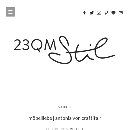
WOHNEN
möbelliebe | antonia von craftifair
13. APRIL 2015
RICARDA