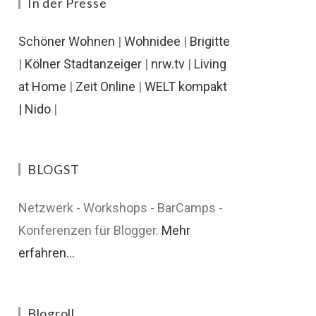
In der Presse
Schöner Wohnen
|
Wohnidee
|
Brigitte
|
Kölner Stadtanzeiger
|
nrw.tv
|
Living
at Home
|
Zeit Online
|
WELT kompakt
|
Nido
|
BLOGST
Netzwerk - Workshops - BarCamps -
Konferenzen für Blogger.
Mehr
erfahren...
Blogroll