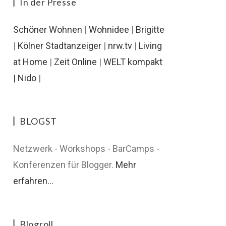
In der Presse
Schöner Wohnen
|
Wohnidee
|
Brigitte
|
Kölner Stadtanzeiger
|
nrw.tv
|
Living
at Home
|
Zeit Online
|
WELT kompakt
|
Nido
|
BLOGST
Netzwerk - Workshops - BarCamps -
Konferenzen für Blogger.
Mehr
erfahren...
Blogroll