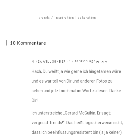
trends
inspiration | dekoration
18 Kommentare
12 Jahren ago
MINZA WILL SOMMER
REPLY
Hach, Du weißt ja wie gerne ich hingefahren wäre
und es war toll von Dir und anderen Fotos zu
sehen und jetzt nochmal im Wort zu lesen. Danke
Dir!
Ich unterstreiche „Gerard McGuikin. Er sagt:
vergesst Trends!“. Das heißt logischerweise nicht,
dass ich beeinflussungsresistent bin (is ja keiner),