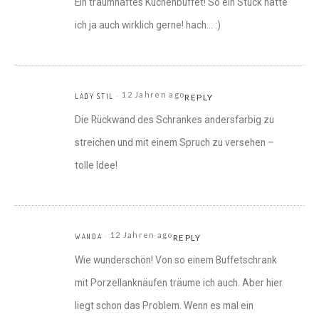
Ein traumhaftes Küchenbuffet! So ein Stück hätte
ich ja auch wirklich gerne! hach… :)
12 Jahren ago
LADY STIL
REPLY
Die Rückwand des Schrankes andersfarbig zu
streichen und mit einem Spruch zu versehen –
tolle Idee!
12 Jahren ago
WANDA
REPLY
Wie wunderschön! Von so einem Buffetschrank
mit Porzellanknäufen träume ich auch. Aber hier
liegt schon das Problem. Wenn es mal ein