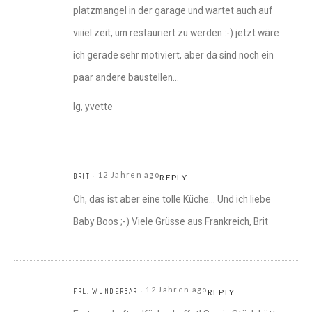
platzmangel in der garage und wartet auch auf
viiiel zeit, um restauriert zu werden :-) jetzt wäre
ich gerade sehr motiviert, aber da sind noch ein
paar andere baustellen…
lg, yvette
12 Jahren ago
BRIT
REPLY
Oh, das ist aber eine tolle Küche… Und ich liebe
Baby Boos ;-) Viele Grüsse aus Frankreich, Brit
12 Jahren ago
FRL. WUNDERBAR
REPLY