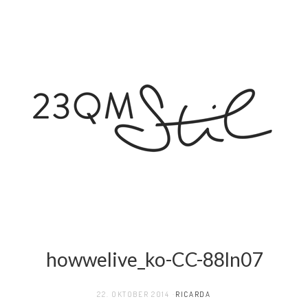
howwelive_ko-CC-88ln07
22. OKTOBER 2014
RICARDA