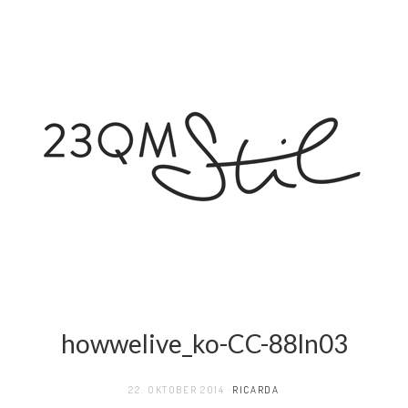
howwelive_ko-CC-88ln03
22. OKTOBER 2014
RICARDA